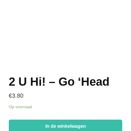
2 U Hi! – Go ‘Head
€
3.80
Op voorraad
2
U
In de winkelwagen