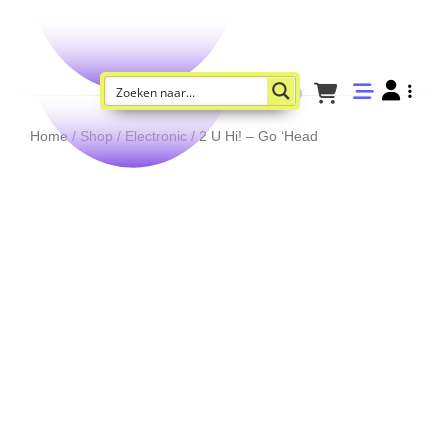
Home
/
Shop
/
Electronic
/ 2 U Hi! – Go ‘Head