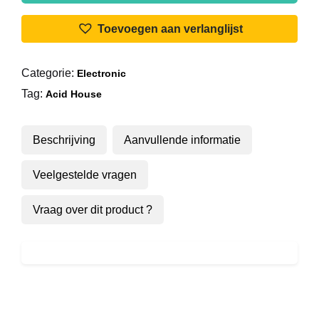
Hi!
-
Toevoegen aan verlanglijst
Go
'Head
Categorie:
Electronic
aantal
Tag:
Acid House
Beschrijving
Aanvullende informatie
Veelgestelde vragen
Vraag over dit product ?