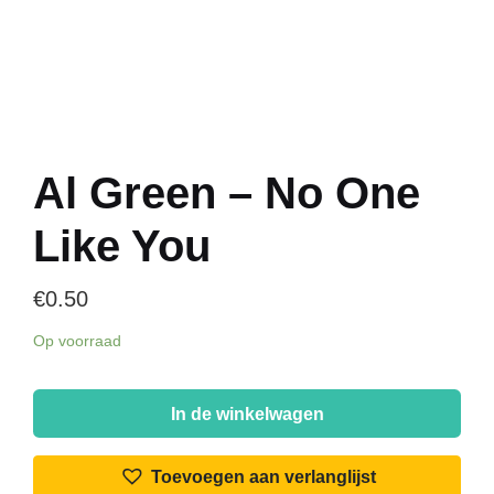
Al Green – No One
Like You
€
0.50
Op voorraad
Al
Green
In de winkelwagen
-
No
Toevoegen aan verlanglijst