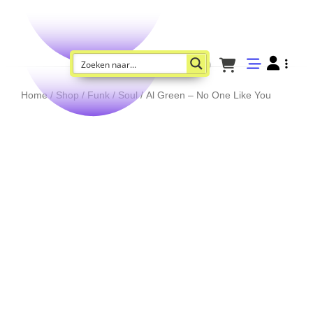
Home
/
Shop
/
Funk / Soul
/ Al Green – No One Like You