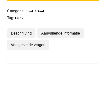
One
Like
Categorie:
Funk / Soul
You
Tag:
aantal
Funk
Beschrijving
Aanvullende informatie
Veelgestelde vragen