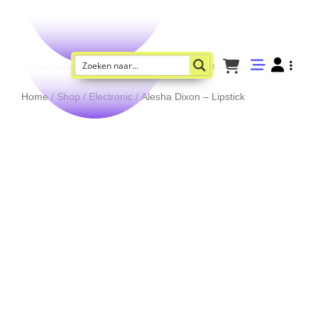
Home
/
Shop
/
Electronic
/ Alesha Dixon – Lipstick