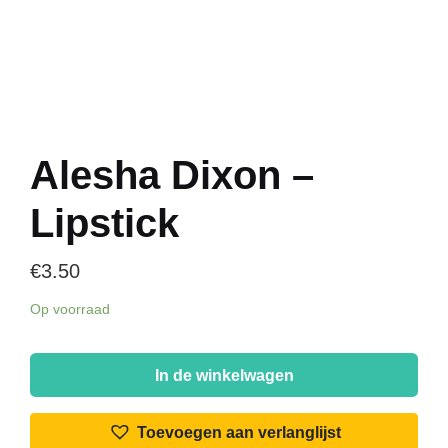
Alesha Dixon –
Lipstick
€
3.50
Op voorraad
Alesha
Dixon
In de winkelwagen
-
Lipstick
Toevoegen aan verlanglijst