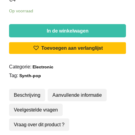
Op voorraad
Andromeda
Project
In de winkelwagen
-
The
Toevoegen aan verlanglijst
Crime
Fighter
Categorie:
Electronic
Themes
Tag:
aantal
Synth-pop
Beschrijving
Aanvullende informatie
Veelgestelde vragen
Vraag over dit product ?