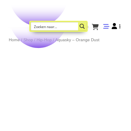
Home
/
Shop
/
Hip-Hop
/ Aquasky – Orange Dust