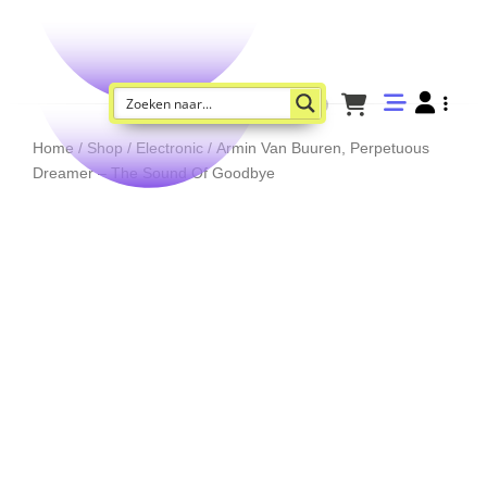
Home
/
Shop
/
Electronic
/ Armin Van Buuren, Perpetuous
Dreamer – The Sound Of Goodbye