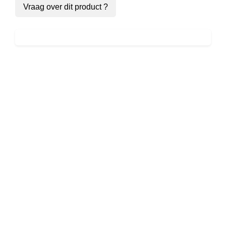
Vraag over dit product ?
JX – Close
To Your
Heart