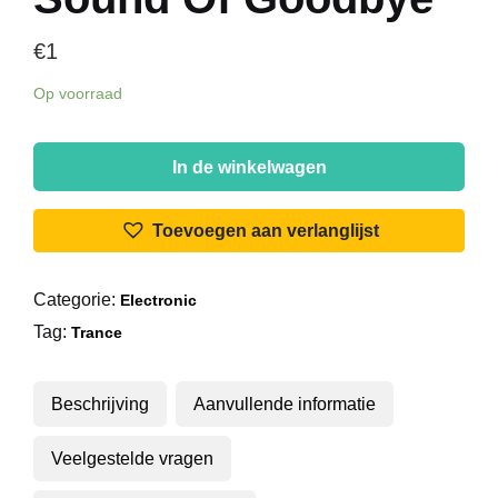
€
1
Op voorraad
Armin
Van
In de winkelwagen
Buuren,
Perpetuous
Toevoegen aan verlanglijst
Dreamer
-
Categorie:
Electronic
The
Tag:
Sound
Trance
Of
Goodbye
Beschrijving
Aanvullende informatie
aantal
Veelgestelde vragen