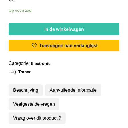
Op voorraad
Armin
van
In de winkelwagen
Buuren
-
Toevoegen aan verlanglijst
Sunburn
(Walk
Categorie:
Electronic
Through
Tag:
The
Trance
Fire)
aantal
Beschrijving
Aanvullende informatie
Veelgestelde vragen
Vraag over dit product ?