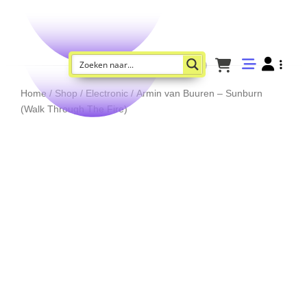
Home
/
Shop
/
Electronic
/ Armin van Buuren – Sunburn
(Walk Through The Fire)