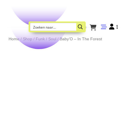
Home
/
Shop
/
Funk / Soul
/ Baby’O – In The Forest