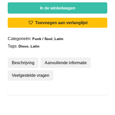
Baby'O
-
In de winkelwagen
In
The
Toevoegen aan verlanglijst
Forest
aantal
Categorieën:
,
Funk / Soul
Latin
Tags:
,
Disco
Latin
Beschrijving
Aanvullende informatie
Veelgestelde vragen