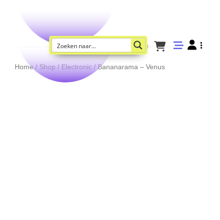
Home
/
Shop
/
Electronic
/ Bananarama – Venus