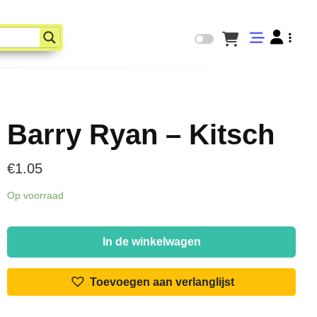
Barry Ryan – Kitsch
€
1.05
Op voorraad
Barry
Ryan
In de winkelwagen
-
Kitsch
Toevoegen aan verlanglijst
aantal