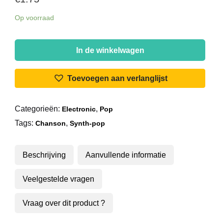
Op voorraad
Belle
Machine
In de winkelwagen
-
Besoin
Toevoegen aan verlanglijst
De
Rien,
Categorieën:
,
Electronic
Pop
Envie
Tags:
,
De
Chanson
Synth-pop
Toi
aantal
Beschrijving
Aanvullende informatie
Veelgestelde vragen
Vraag over dit product ?