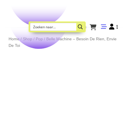
Home
/
Shop
/
Pop
/ Belle Machine – Besoin De Rien, Envie
De Toi