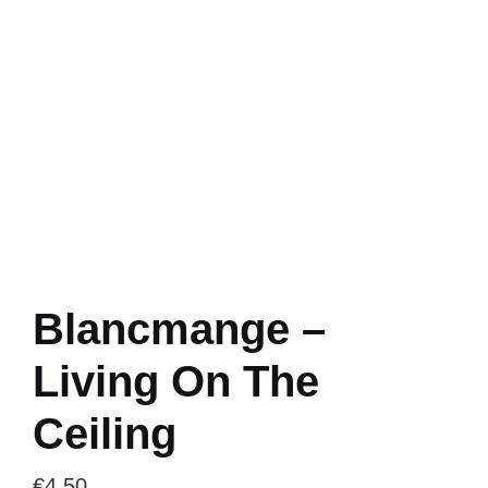
Blancmange –
Living On The
Ceiling
€
4.50