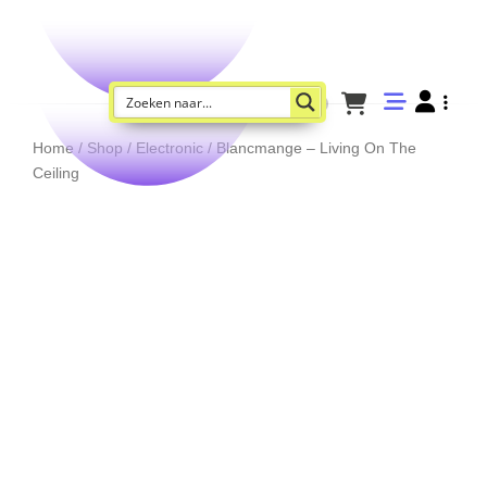
Home
/
Shop
/
Electronic
/ Blancmange – Living On The
Ceiling