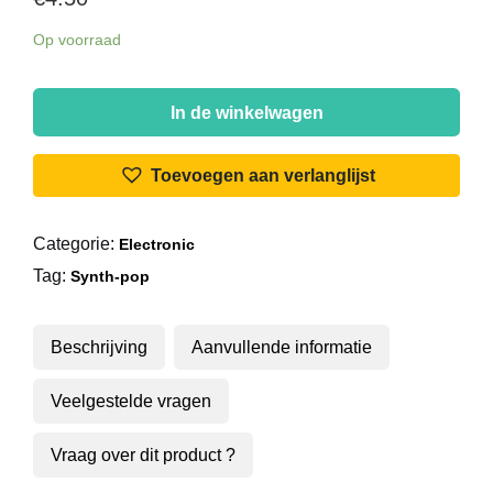
Op voorraad
Blancmange
-
In de winkelwagen
Living
On
Toevoegen aan verlanglijst
The
Ceiling
Categorie:
Electronic
aantal
Tag:
Synth-pop
Beschrijving
Aanvullende informatie
Veelgestelde vragen
Vraag over dit product ?