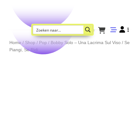
Home
/
Shop
/
Pop
/ Bobby Solo – Una Lacrima Sul Viso / Se
Piangi, Se Ridi