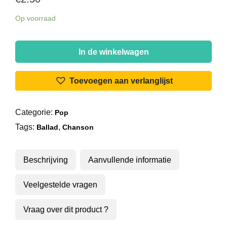
Op voorraad
Bobby
Solo
In de winkelwagen
-
Una
Toevoegen aan verlanglijst
Lacrima
Sul
Categorie:
Pop
Viso
Tags:
,
/
Ballad
Chanson
Se
Piangi,
Beschrijving
Aanvullende informatie
Se
Ridi
Veelgestelde vragen
aantal
Vraag over dit product ?