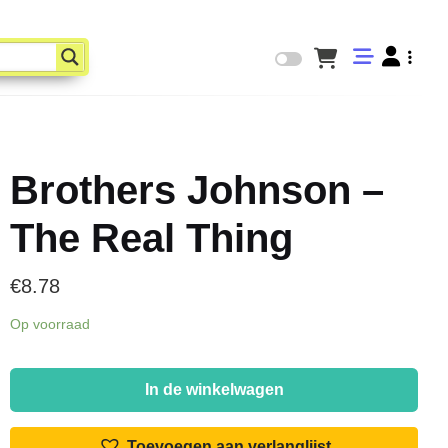
Brothers Johnson –
The Real Thing
€
8.78
Op voorraad
Brothers
Johnson
In de winkelwagen
-
The
Toevoegen aan verlanglijst