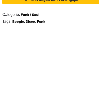
Real
Thing
Categorie:
Funk / Soul
aantal
Tags:
,
,
Boogie
Disco
Funk