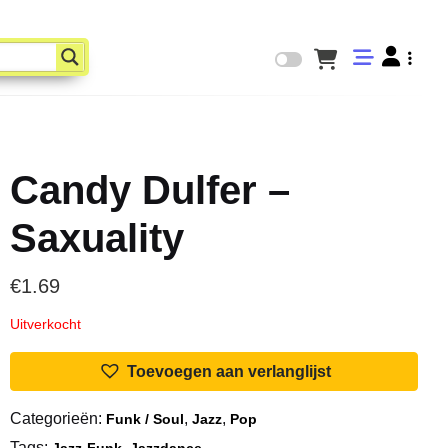
Candy Dulfer –
Saxuality
€
1.69
Uitverkocht
Toevoegen aan verlanglijst
Categorieën:
,
,
Funk / Soul
Jazz
Pop
Tags:
,
Jazz-Funk
Jazzdance