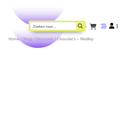
Home
/
Shop
/
Electronic
/ Chocolat’s – Medley