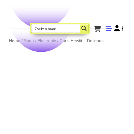
Home
/
Shop
/
Electronic
/ Chris Hewitt – Delirious