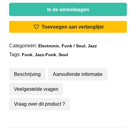
Chris
Hewitt
In de winkelwagen
-
Delirious
Toevoegen aan verlanglijst
aantal
Categorieën:
,
,
Electronic
Funk / Soul
Jazz
Tags:
,
,
Funk
Jazz-Funk
Soul
Beschrijving
Aanvullende informatie
Veelgestelde vragen
Vraag over dit product ?