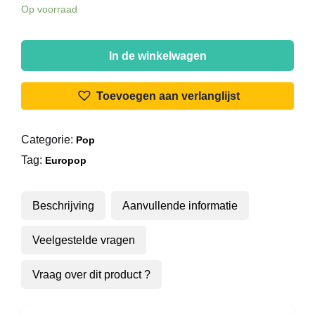
Op voorraad
Coconuts
(2)
In de winkelwagen
-
A
Toevoegen aan verlanglijst
Tiny
Little
Categorie:
Pop
Love
Tag:
Song
Europop
aantal
Beschrijving
Aanvullende informatie
Veelgestelde vragen
Vraag over dit product ?