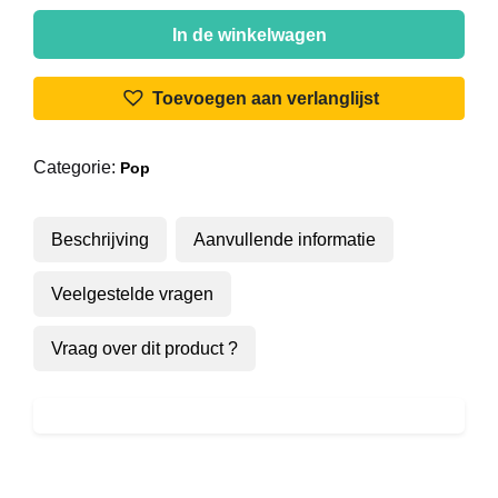
Cousin
Rachel
In de winkelwagen
-
Boogie
Toevoegen aan verlanglijst
Nights
aantal
Categorie:
Pop
Beschrijving
Aanvullende informatie
Veelgestelde vragen
Vraag over dit product ?