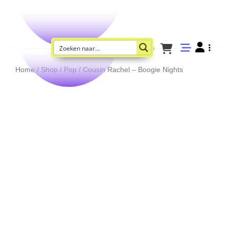
Home
/
Shop
/
Pop
/ Cousin Rachel – Boogie Nights