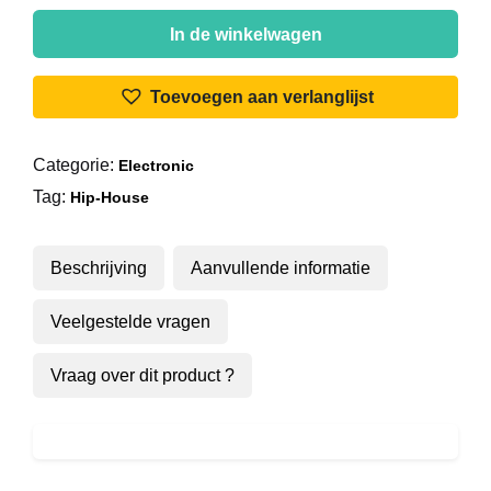
Dave
De
In de winkelwagen
La
Parra
Toevoegen aan verlanglijst
-
Happy
Categorie:
Electronic
aantal
Tag:
Hip-House
Beschrijving
Aanvullende informatie
Veelgestelde vragen
Vraag over dit product ?