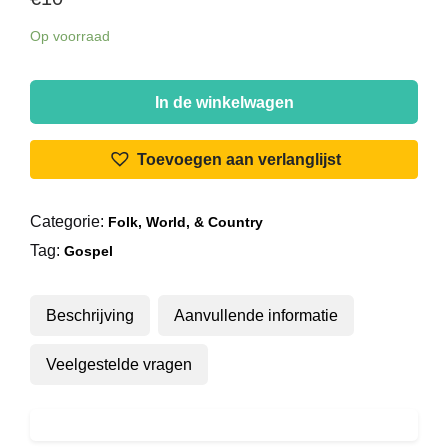
Op voorraad
De
Roepstem
In de winkelwagen
-
Halleluja,
Toevoegen aan verlanglijst
't
Kruis
Categorie:
Folk, World, & Country
Blijft
Tag:
Staan!
Gospel
aantal
Beschrijving
Aanvullende informatie
Veelgestelde vragen