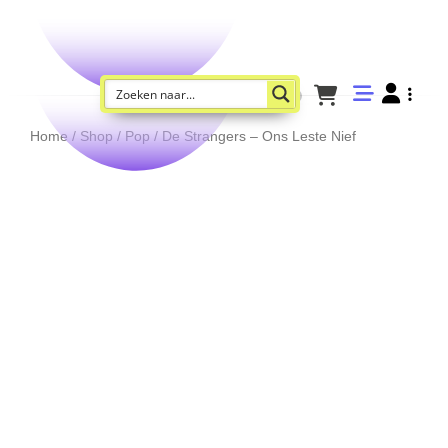
Home
/
Shop
/
Pop
/ De Strangers – Ons Leste Nief