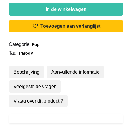
De
Strangers
In de winkelwagen
-
Ons
Toevoegen aan verlanglijst
Leste
Nief
Categorie:
Pop
aantal
Tag:
Parody
Beschrijving
Aanvullende informatie
Veelgestelde vragen
Vraag over dit product ?