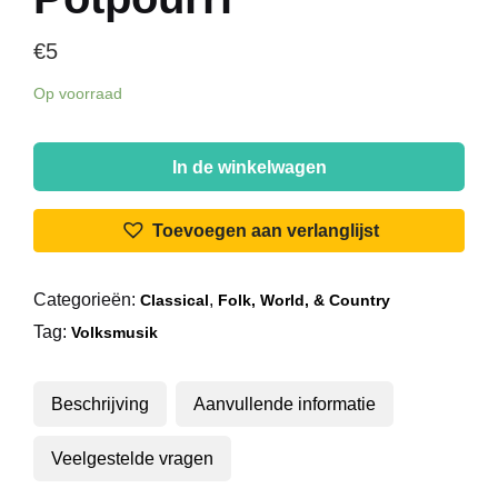
€
5
Op voorraad
Die
Alten
In de winkelwagen
Herren
-
Toevoegen aan verlanglijst
Gaudeamus
Igitur
Categorieën:
,
Classical
Folk, World, & Country
-
Tag:
Studentenlieder
Volksmusik
Potpourri
aantal
Beschrijving
Aanvullende informatie
Veelgestelde vragen