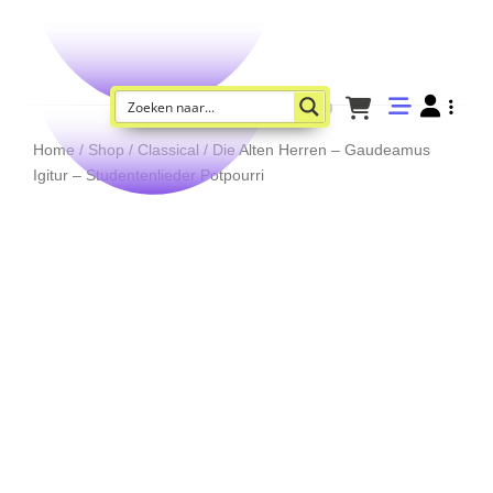
Home
/
Shop
/
Classical
/ Die Alten Herren – Gaudeamus
Igitur – Studentenlieder Potpourri