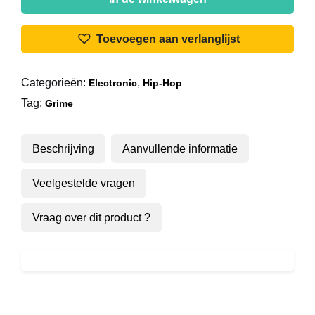
-
Maths
Toevoegen aan verlanglijst
&
English
Categorieën:
,
Electronic
Hip-Hop
Clean
Tag:
Album
Grime
Edit
aantal
Beschrijving
Aanvullende informatie
Veelgestelde vragen
Vraag over dit product ?