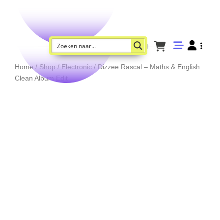
Home
/
Shop
/
Electronic
/ Dizzee Rascal – Maths & English
Clean Album Edit