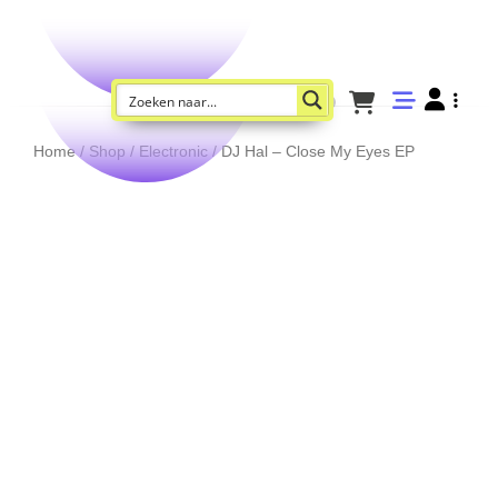
Home
/
Shop
/
Electronic
/ DJ Hal – Close My Eyes EP