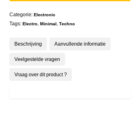
My
Eyes
Categorie:
Electronic
EP
Tags:
,
,
aantal
Electro
Minimal
Techno
Beschrijving
Aanvullende informatie
Veelgestelde vragen
Vraag over dit product ?