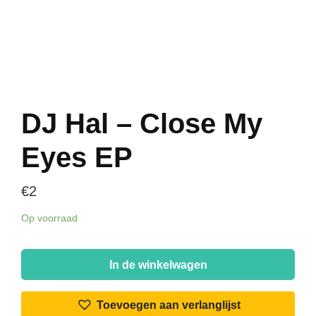
DJ Hal – Close My
Eyes EP
€
2
Op voorraad
DJ
Hal
In de winkelwagen
-
Close
Toevoegen aan verlanglijst