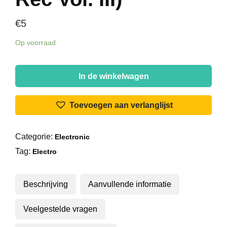
€
5
Op voorraad
DJ
Mehdi
In de winkelwagen
-
Pocket
Toevoegen aan verlanglijst
Piano
Single
Categorie:
Electronic
(Extract
Tag:
From
Electro
Ed
Rec
Beschrijving
Aanvullende informatie
Vol.
III)
Veelgestelde vragen
aantal