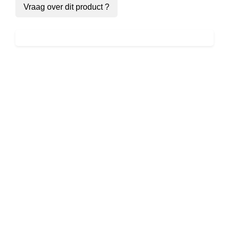
Vraag over dit product ?
JX – Close
To Your
Heart