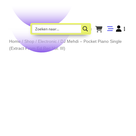
Home
/
Shop
/
Electronic
/ DJ Mehdi – Pocket Piano Single
(Extract From Ed Rec Vol. III)