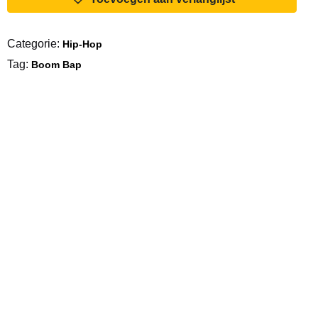
A
River
Categorie:
Hip-Hop
aantal
Tag:
Boom Bap