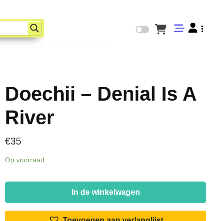
Doechii – Denial Is A
River
€
35
Op voorraad
Doechii
-
In de winkelwagen
Denial
Is
Toevoegen aan verlanglijst