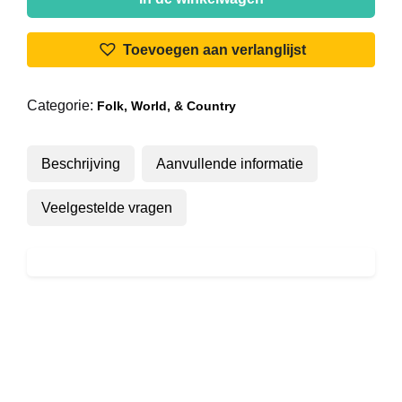
-
De
Toevoegen aan verlanglijst
Hartewens
Van
Categorie:
Folk, World, & Country
Een
Clown
aantal
Beschrijving
Aanvullende informatie
Veelgestelde vragen