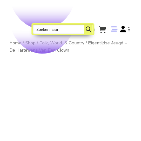
Home
/
Shop
/
Folk, World, & Country
/ Eigentijdse Jeugd –
De Hartewens Van Een Clown