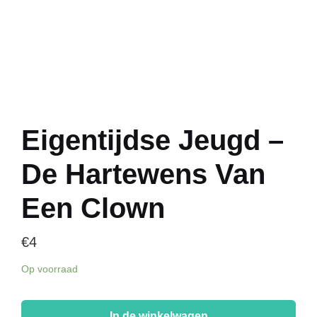
Eigentijdse Jeugd –
De Hartewens Van
Een Clown
€
4
Op voorraad
Eigentijdse
Jeugd
In de winkelwagen