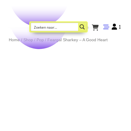
Home
/
Shop
/
Pop
/ Feargal Sharkey – A Good Heart