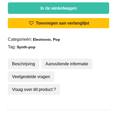
Feargal
Sharkey
In de winkelwagen
-
A
Toevoegen aan verlanglijst
Good
Heart
Categorieën:
,
Electronic
Pop
aantal
Tag:
Synth-pop
Beschrijving
Aanvullende informatie
Veelgestelde vragen
Vraag over dit product ?