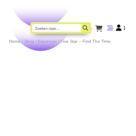
Home
/
Shop
/
Electronic
/ Five Star – Find The Time