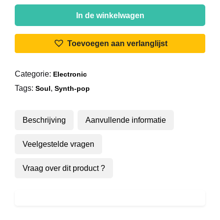
Five
Star
In de winkelwagen
-
Find
Toevoegen aan verlanglijst
The
Time
Categorie:
Electronic
aantal
Tags:
,
Soul
Synth-pop
Beschrijving
Aanvullende informatie
Veelgestelde vragen
Vraag over dit product ?