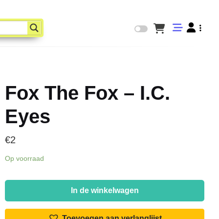
Fox The Fox – I.C.
Eyes
€
2
Op voorraad
Fox
The
In de winkelwagen
Fox
-
Toevoegen aan verlanglijst