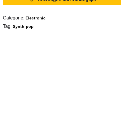
I.C.
Eyes
Categorie:
Electronic
aantal
Tag:
Synth-pop