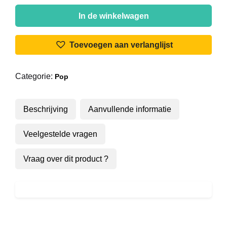
Frank
Valentino
In de winkelwagen
-
Gek
Toevoegen aan verlanglijst
Op
Dansen
Categorie:
Pop
aantal
Beschrijving
Aanvullende informatie
Veelgestelde vragen
Vraag over dit product ?