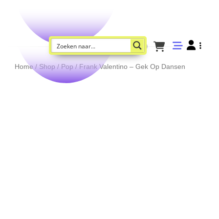
Home
/
Shop
/
Pop
/ Frank Valentino – Gek Op Dansen