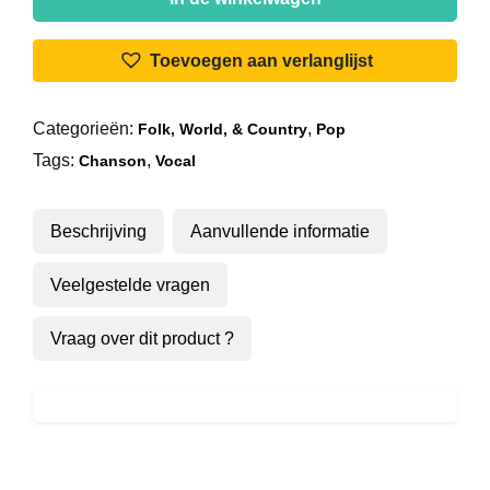
-
De
Toevoegen aan verlanglijst
Zegeningen
Van
Categorieën:
,
Folk, World, & Country
Pop
Het
Tags:
,
Kapitaal
Chanson
Vocal
aantal
Beschrijving
Aanvullende informatie
Veelgestelde vragen
Vraag over dit product ?