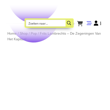
Home
/
Shop
/
Pop
/ Frits Lambrechts – De Zegeningen Van
Het Kapitaal