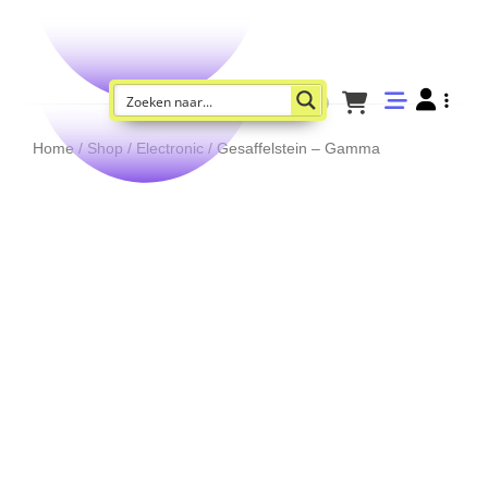
Home
/
Shop
/
Electronic
/ Gesaffelstein – Gamma