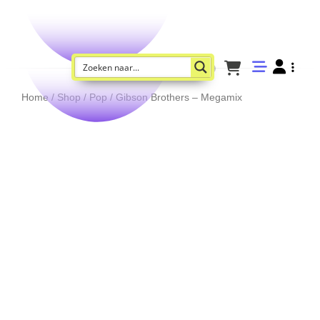
Home
/
Shop
/
Pop
/ Gibson Brothers – Megamix