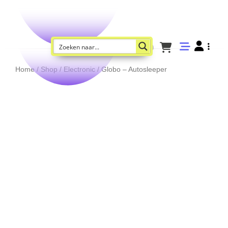
Home
/
Shop
/
Electronic
/ Globo – Autosleeper