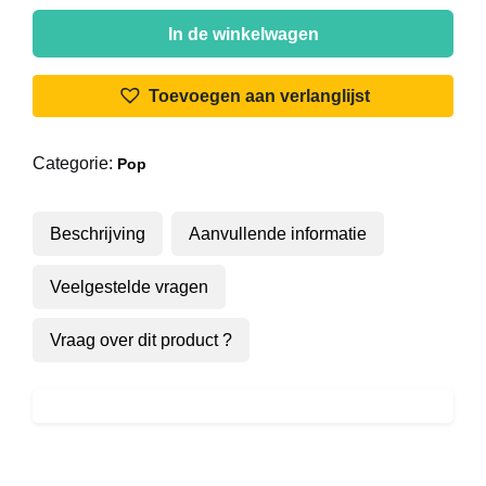
Gonnie
Baars
In de winkelwagen
-
Weet
Toevoegen aan verlanglijst
Je
Wat
Categorie:
Pop
Ik
Wil
aantal
Beschrijving
Aanvullende informatie
Veelgestelde vragen
Vraag over dit product ?