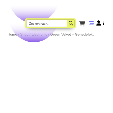
Home
/
Shop
/
Electronic
/ Green Velvet – Genedefekt