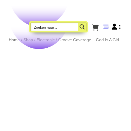
Home
/
Shop
/
Electronic
/ Groove Coverage – God Is A Girl