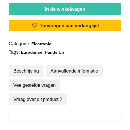
Groove
Coverage
In de winkelwagen
-
God
Toevoegen aan verlanglijst
Is
A
Categorie:
Electronic
Girl
Tags:
,
aantal
Eurodance
Hands Up
Beschrijving
Aanvullende informatie
Veelgestelde vragen
Vraag over dit product ?