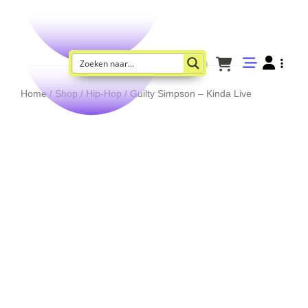
Home
/
Shop
/
Hip-Hop
/ Guilty Simpson – Kinda Live