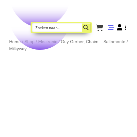
Home
/
Shop
/
Electronic
/ Guy Gerber, Chaim – Saltamonte /
Milkyway