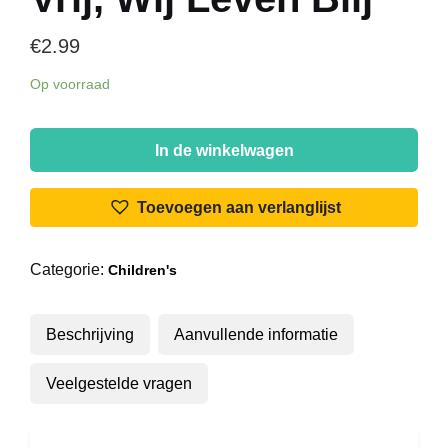
€
2.99
Op voorraad
Henk
van
In de winkelwagen
der
Velde
Toevoegen aan verlanglijst
-
Op
Categorie:
Children's
de
Grote
Stille
Beschrijving
Aanvullende informatie
Heide
/
Veelgestelde vragen
Wij
Leven