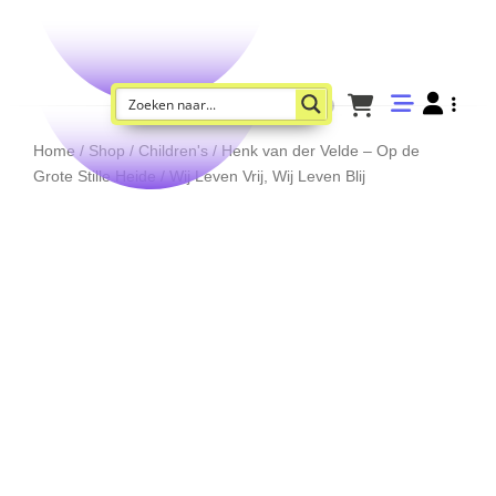
Home
/
Shop
/
Children's
/ Henk van der Velde – Op de
Grote Stille Heide / Wij Leven Vrij, Wij Leven Blij