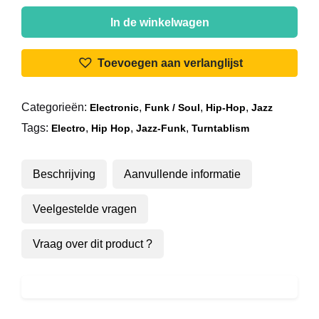
Herbie
Hancock
In de winkelwagen
-
Rockit
Toevoegen aan verlanglijst
aantal
Categorieën:
,
,
,
Electronic
Funk / Soul
Hip-Hop
Jazz
Tags:
,
,
,
Electro
Hip Hop
Jazz-Funk
Turntablism
Beschrijving
Aanvullende informatie
Veelgestelde vragen
Vraag over dit product ?