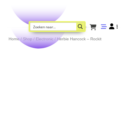
Home
/
Shop
/
Electronic
/ Herbie Hancock – Rockit