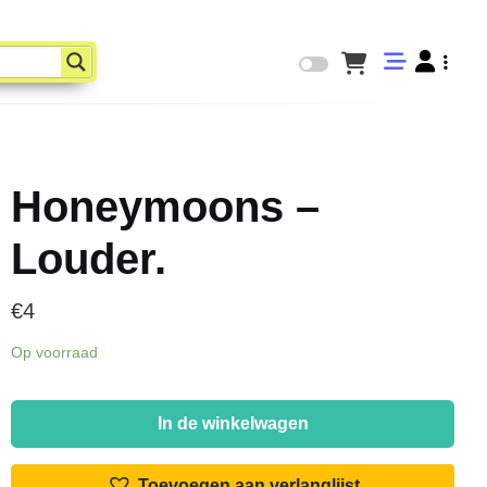
Honeymoons –
Louder.
€
4
Op voorraad
Honeymoons
-
In de winkelwagen
Louder.
aantal
Toevoegen aan verlanglijst