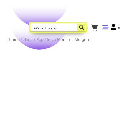
Home
/
Shop
/
Pop
/ Imca Marina – Morgen