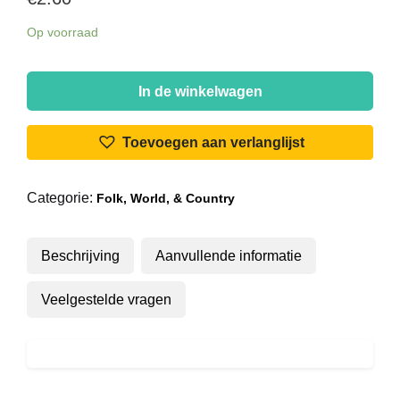
Op voorraad
Jaap
Menten
In de winkelwagen
-
Tiroler
Toevoegen aan verlanglijst
Holzhackerbub'n
aantal
Categorie:
Folk, World, & Country
Beschrijving
Aanvullende informatie
Veelgestelde vragen