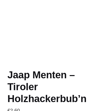
Jaap Menten –
Tiroler
Holzhackerbub’n
€
2.60