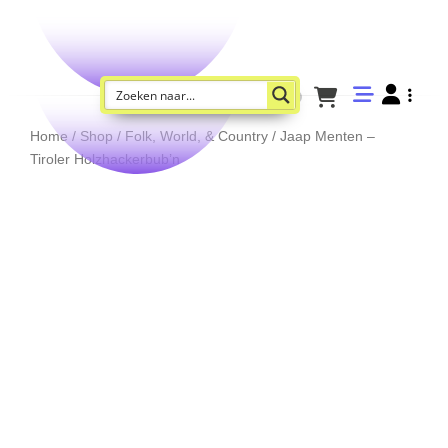
Home
/
Shop
/
Folk, World, & Country
/ Jaap Menten –
Tiroler Holzhackerbub’n