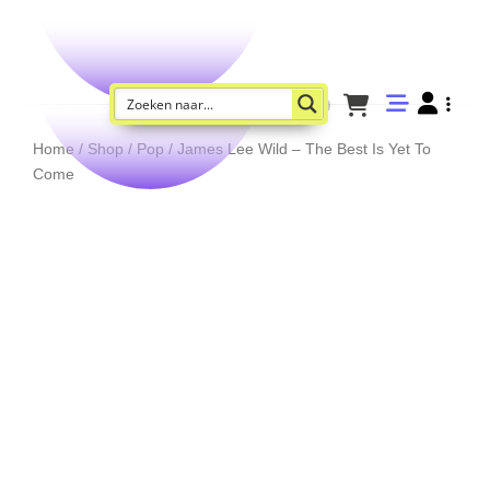
Home
/
Shop
/
Pop
/ James Lee Wild – The Best Is Yet To
Come