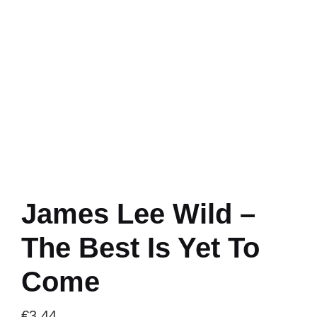
James Lee Wild –
The Best Is Yet To
Come
€
3.44