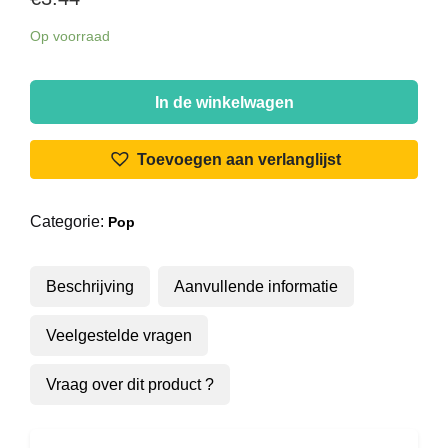
Op voorraad
James
Lee
In de winkelwagen
Wild
-
Toevoegen aan verlanglijst
The
Best
Categorie:
Pop
Is
Yet
To
Beschrijving
Aanvullende informatie
Come
aantal
Veelgestelde vragen
Vraag over dit product ?