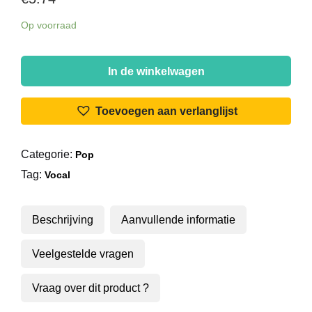
Op voorraad
Jasperina
de
In de winkelwagen
Jong
-
Toevoegen aan verlanglijst
Call
Girl
Categorie:
Pop
/
Tag:
Soep
Vocal
Blues
aantal
Beschrijving
Aanvullende informatie
Veelgestelde vragen
Vraag over dit product ?