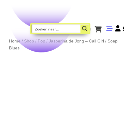
Home
/
Shop
/
Pop
/ Jasperina de Jong – Call Girl / Soep
Blues