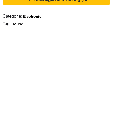
After
The
Categorie:
Electronic
Love
Tag:
aantal
House