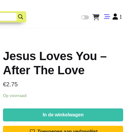
Jesus Loves You –
After The Love
€
2.75
Op voorraad
Jesus
Loves
In de winkelwagen
You
-
Toevoegen aan verlanglijst