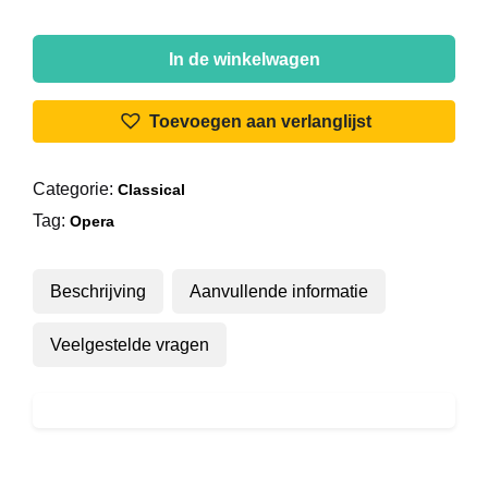
Joseph
Schmidt
In de winkelwagen
-
Joseph
Toevoegen aan verlanglijst
Schmidt
·
Categorie:
Classical
IV
Tag:
aantal
Opera
Beschrijving
Aanvullende informatie
Veelgestelde vragen